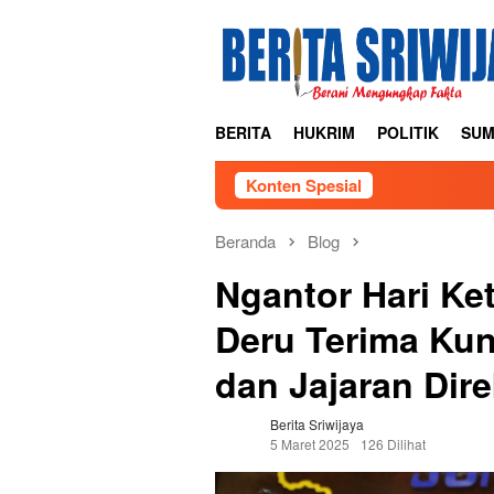
Loncat
ke
konten
BERITA
HUKRIM
POLITIK
SUM
Konten Spesial
Beranda
Blog
Ngantor Hari Ke
Deru Terima Kun
dan Jajaran Dire
Berita Sriwijaya
5 Maret 2025
126 Dilihat