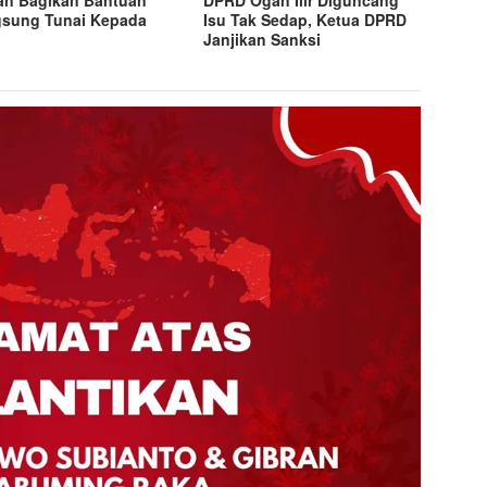
n Bagikan Bantuan
DPRD Ogan Ilir Diguncang
sung Tunai Kepada
Isu Tak Sedap, Ketua DPRD
M
Janjikan Sanksi