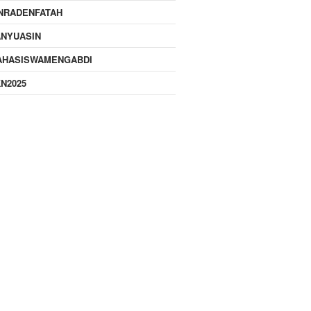
NRADENFATAH
ANYUASIN
AHASISWAMENGABDI
N2025