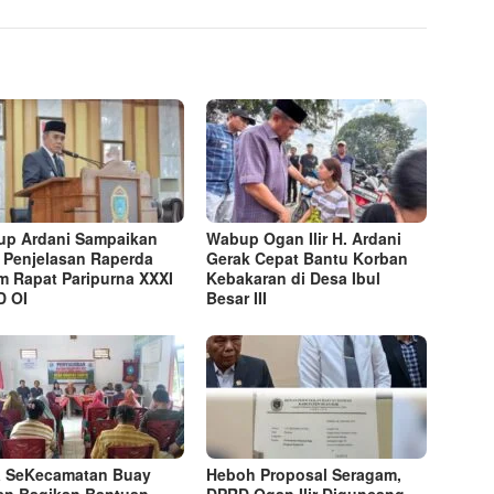
p Ardani Sampaikan
Wabup Ogan Ilir H. Ardani
 Penjelasan Raperda
Gerak Cepat Bantu Korban
m Rapat Paripurna XXXI
Kebakaran di Desa Ibul
D OI
Besar III
 SeKecamatan Buay
Heboh Proposal Seragam,