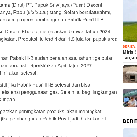
ama (Dirut) PT. Pupuk Sriwijaya (Pusri) Daconi
janya, Rabu (5/3/2025) siang. Selain bersilaturahmi,
as soal progres pembangunan Pabrik Pusri III-B.
usri Daconi Khotob, menjelaskan bahwa Tahun 2024
atan. Produksi itu terdiri dari 1.8 juta ton pupuk urea
,
BERITA
Miris 
Tanju
 Pabrik III-B sudah berjalan satu tahun tiga bulan
n pondasi. Diperkirakan April tajun 2027
ini akan selesai.
f jika Pabrik Pusri III-B selesai dan bisa
 efisiensi penggunaan gas. Selain itu bagi lingkungan
gkungan.
gatakan peningkatan produksi akan meningkat
jika pembangunan Pabrik Pusri jadi dilakukan di
BERI