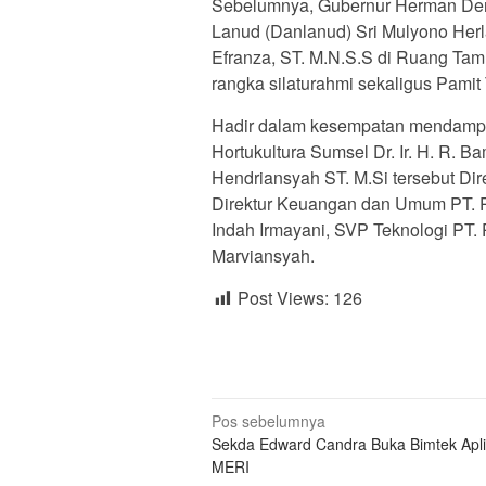
Sebelumnya, Gubernur Herman De
Lanud (Danlanud) Sri Mulyono Her
Efranza, ST. M.N.S.S di Ruang Tamu
rangka silaturahmi sekaligus Pamit
Hadir dalam kesempatan mendampi
Hortukultura Sumsel Dr. Ir. H. R.
Hendriansyah ST. M.Si tersebut Dire
Direktur Keuangan dan Umum PT. Pu
Indah Irmayani, SVP Teknologi PT.
Marviansyah.
Post Views:
126
Navigasi
Pos sebelumnya
Sekda Edward Candra Buka Bimtek Aplik
pos
MERI