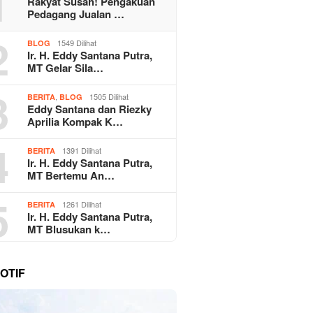
1
Rakyat Susah! Pengakuan
Pedagang Jualan …
2
1549 Dilihat
BLOG
Ir. H. Eddy Santana Putra,
MT Gelar Sila…
3
,
1505 Dilihat
BERITA
BLOG
Eddy Santana dan Riezky
Aprilia Kompak K…
4
1391 Dilihat
BERITA
Ir. H. Eddy Santana Putra,
MT Bertemu An…
5
1261 Dilihat
BERITA
Ir. H. Eddy Santana Putra,
MT Blusukan k…
OTIF