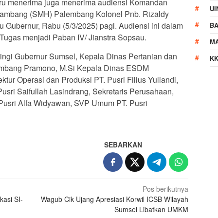
ru menerima juga menerima audiensi Komandan
UI
lambang (SMH) Palembang Kolonel Pnb. Rizaldy
 Gubernur, Rabu (5/3/2025) pagi. Audiensi ini dalam
B
 Tugas menjadi Paban IV/ Jianstra Sopsau.
M
ngi Gubernur Sumsel, Kepala Dinas Pertanian dan
KK
 Bambang Pramono, M.Si Kepala Dinas ESDM
ktur Operasi dan Produksi PT. Pusri Filius Yuliandi,
sri Saifullah Lasindrang, Sekretaris Perusahaan,
 Pusri Alfa Widyawan, SVP Umum PT. Pusri
SEBARKAN
Pos berikutnya
asi SI-
Wagub Cik Ujang Apresiasi Korwil ICSB Wilayah
Sumsel Libatkan UMKM