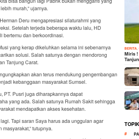
 kita bisa bangun lagi Pabrik bukan mengganti yang
a lebih murah,” ujarnya.
 Herman Deru mengapresiasi silaturahmi yang
ireksi. Setelah terjeda beberapa waktu lalu, HD
 bertemu dan berkoordinasi.
Musi yang kerap dikeluhkan selama ini sebenarnya
,
BERITA
Miris 
carikan solusi. Salah satunya dengan mendorong
Tanju
n Tanjung Carat.
mengungkapkan akan terus mendukung pengembangan
enjadi kebanggaan masyarakat Sumsel.
 PT. Pusri juga diharapkannya dapat
ha yang ada. Salah satunya Rumah Sakit sehingga
arakat mendapatkan akses kesehatan.
 lagi. Tapi saran Saya harus ada unggulan agar
TOPI
n masyarakat,” tutupnya.
P