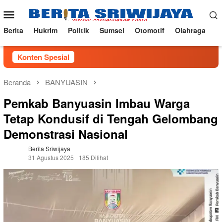
Loncat
Menu
ke
Mobile
konten
Berita
Hukrim
Politik
Sumsel
Otomotif
Olahraga
Konten Spesial
Beranda
BANYUASIN
Pemkab Banyuasin Imbau Warga
Tetap Kondusif di Tengah Gelombang
Demonstrasi Nasional
Berita Sriwijaya
31 Agustus 2025
185 Dilihat