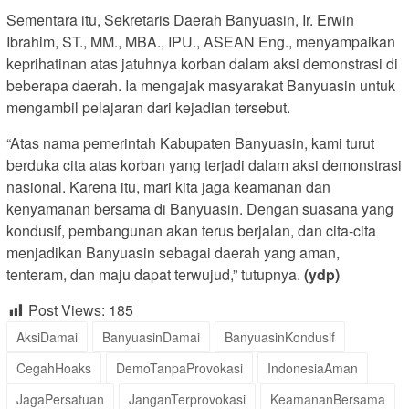
Sementara itu, Sekretaris Daerah Banyuasin, Ir. Erwin
Ibrahim, ST., MM., MBA., IPU., ASEAN Eng., menyampaikan
keprihatinan atas jatuhnya korban dalam aksi demonstrasi di
beberapa daerah. Ia mengajak masyarakat Banyuasin untuk
mengambil pelajaran dari kejadian tersebut.
“Atas nama pemerintah Kabupaten Banyuasin, kami turut
berduka cita atas korban yang terjadi dalam aksi demonstrasi
nasional. Karena itu, mari kita jaga keamanan dan
kenyamanan bersama di Banyuasin. Dengan suasana yang
kondusif, pembangunan akan terus berjalan, dan cita-cita
menjadikan Banyuasin sebagai daerah yang aman,
tenteram, dan maju dapat terwujud,” tutupnya.
(ydp)
Post Views:
185
AksiDamai
BanyuasinDamai
BanyuasinKondusif
CegahHoaks
DemoTanpaProvokasi
IndonesiaAman
JagaPersatuan
JanganTerprovokasi
KeamananBersama