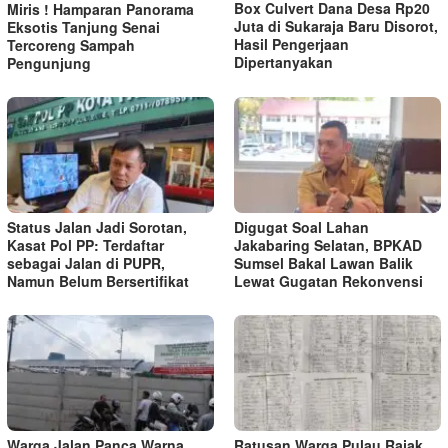
Box Culvert Dana Desa Rp20
Miris ! Hamparan Panorama
Juta di Sukaraja Baru Disorot,
Eksotis Tanjung Senai
Hasil Pengerjaan
Tercoreng Sampah
Dipertanyakan
Pengunjung
Status Jalan Jadi Sorotan,
Digugat Soal Lahan
Kasat Pol PP: Terdaftar
Jakabaring Selatan, BPKAD
sebagai Jalan di PUPR,
Sumsel Bakal Lawan Balik
Namun Belum Bersertifikat
Lewat Gugatan Rekonvensi
Warga Jalan Panca Warna
Ratusan Warga Pulau Rajak