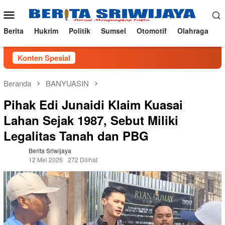
Loncat
Menu
ke
Mobile
konten
Berita
Hukrim
Politik
Sumsel
Otomotif
Olahraga
Konten Spesial
Beranda
BANYUASIN
Pihak Edi Junaidi Klaim Kuasai
Lahan Sejak 1987, Sebut Miliki
Legalitas Tanah dan PBG
Berita Sriwijaya
12 Mei 2026
272 Dilihat