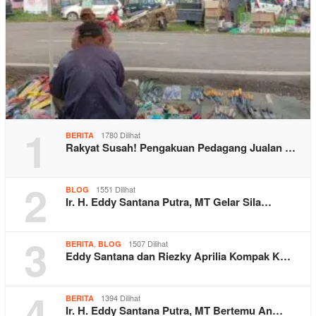
1
1780 Dilihat
BERITA
Rakyat Susah! Pengakuan Pedagang Jualan …
2
1551 Dilihat
BLOG
Ir. H. Eddy Santana Putra, MT Gelar Sila…
3
,
1507 Dilihat
BERITA
BLOG
Eddy Santana dan Riezky Aprilia Kompak K…
4
1394 Dilihat
BERITA
Ir. H. Eddy Santana Putra, MT Bertemu An…