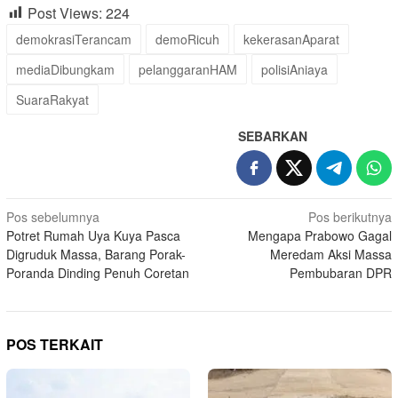
Post Views:
224
demokrasiTerancam
demoRicuh
kekerasanAparat
mediaDibungkam
pelanggaranHAM
polisiAniaya
SuaraRakyat
SEBARKAN
Navigasi
Pos sebelumnya
Pos berikutnya
Potret Rumah Uya Kuya Pasca
Mengapa Prabowo Gagal
pos
Digruduk Massa, Barang Porak-
Meredam Aksi Massa
Poranda Dinding Penuh Coretan
Pembubaran DPR
POS TERKAIT