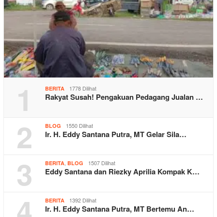
1
1778 Dilihat
BERITA
Rakyat Susah! Pengakuan Pedagang Jualan …
2
1550 Dilihat
BLOG
Ir. H. Eddy Santana Putra, MT Gelar Sila…
3
,
1507 Dilihat
BERITA
BLOG
Eddy Santana dan Riezky Aprilia Kompak K…
4
1392 Dilihat
BERITA
Ir. H. Eddy Santana Putra, MT Bertemu An…