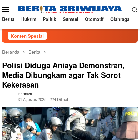
Loncat
Menu
ke
Mobile
konten
Berita
Hukrim
Politik
Sumsel
Otomotif
Olahraga
Konten Spesial
Beranda
Berita
Polisi Diduga Aniaya Demonstran,
Media Dibungkam agar Tak Sorot
Kekerasan
Redaksi
31 Agustus 2025
224 Dilihat