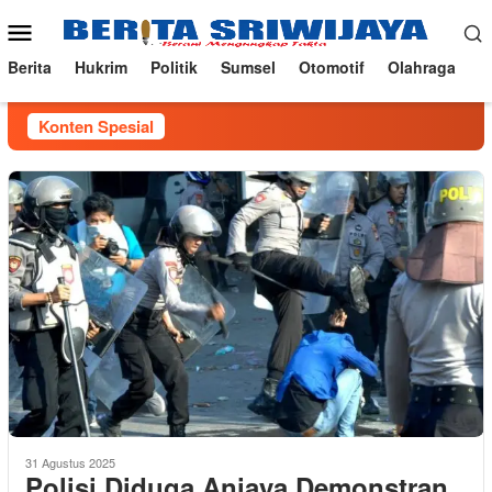
Loncat
Menu
ke
Mobile
konten
Berita
Hukrim
Politik
Sumsel
Otomotif
Olahraga
Konten Spesial
31 Agustus 2025
Polisi Diduga Aniaya Demonstran,