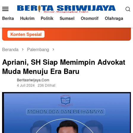
Loncat
Menu
ke
Mobile
konten
Berita
Hukrim
Politik
Sumsel
Otomotif
Olahraga
Konten Spesial
Beranda
Palembang
Apriani, SH Siap Memimpin Advokat
Muda Menuju Era Baru
Beritasriwijaya.com
4 Juli 2024
236 Dilihat