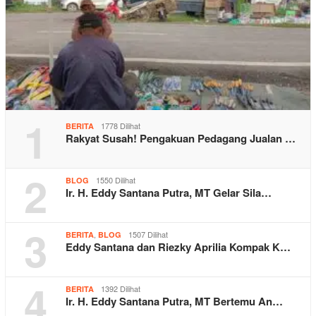
1
1778 Dilihat
BERITA
Rakyat Susah! Pengakuan Pedagang Jualan …
2
1550 Dilihat
BLOG
Ir. H. Eddy Santana Putra, MT Gelar Sila…
3
,
1507 Dilihat
BERITA
BLOG
Eddy Santana dan Riezky Aprilia Kompak K…
4
1392 Dilihat
BERITA
Ir. H. Eddy Santana Putra, MT Bertemu An…