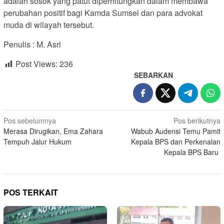
adalah sosok yang patut diperhitungkan dalam membawa
perubahan positif bagi Kamda Sumsel dan para advokat
muda di wilayah tersebut.
Penulis : M. Asri
Post Views:
236
SEBARKAN
Navigasi
Pos sebelumnya
Pos berikutnya
Merasa Dirugikan, Ema Zahara
Wabub Audensi Temu Pamit
pos
Tempuh Jalur Hukum
Kepala BPS dan Perkenalan
Kepala BPS Baru
POS TERKAIT