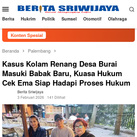
Loncat
Menu
ke
Mobile
konten
Berita
Hukrim
Politik
Sumsel
Otomotif
Olahraga
Konten Spesial
Beranda
Palembang
Kasus Kolam Renang Desa Burai
Masuki Babak Baru, Kuasa Hukum
Cek Ema Siap Hadapi Proses Hukum
Berita Sriwijaya
3 Februari 2026
141 Dilihat