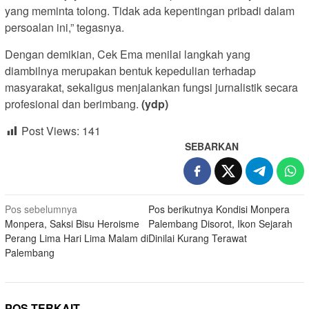
yang meminta tolong. Tidak ada kepentingan pribadi dalam
persoalan ini,” tegasnya.
Dengan demikian, Cek Ema menilai langkah yang
diambilnya merupakan bentuk kepedulian terhadap
masyarakat, sekaligus menjalankan fungsi jurnalistik secara
profesional dan berimbang.
(ydp)
Post Views:
141
SEBARKAN
Navigasi
Pos sebelumnya
Pos berikutnya
Kondisi Monpera
Monpera, Saksi Bisu Heroisme
Palembang Disorot, Ikon Sejarah
pos
Perang Lima Hari Lima Malam di
Dinilai Kurang Terawat
Palembang
POS TERKAIT