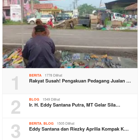
1
1778 Dilihat
BERITA
Rakyat Susah! Pengakuan Pedagang Jualan …
2
1549 Dilihat
BLOG
Ir. H. Eddy Santana Putra, MT Gelar Sila…
3
,
1505 Dilihat
BERITA
BLOG
Eddy Santana dan Riezky Aprilia Kompak K…