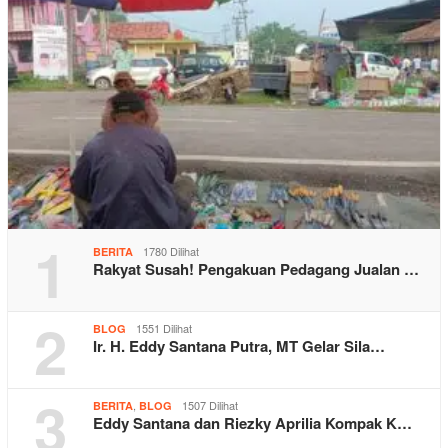
1
1780 Dilihat
BERITA
Rakyat Susah! Pengakuan Pedagang Jualan …
2
1551 Dilihat
BLOG
Ir. H. Eddy Santana Putra, MT Gelar Sila…
3
,
1507 Dilihat
BERITA
BLOG
Eddy Santana dan Riezky Aprilia Kompak K…