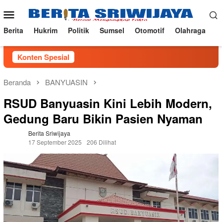
Loncat
Menu
ke
Mobile
konten
Berita
Hukrim
Politik
Sumsel
Otomotif
Olahraga
Konten Spesial
Beranda
BANYUASIN
RSUD Banyuasin Kini Lebih Modern,
Gedung Baru Bikin Pasien Nyaman
Berita Sriwijaya
17 September 2025
206 Dilihat