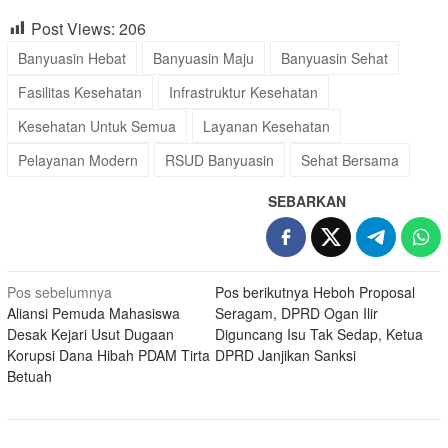
Post Views:
206
Banyuasin Hebat
Banyuasin Maju
Banyuasin Sehat
Fasilitas Kesehatan
Infrastruktur Kesehatan
Kesehatan Untuk Semua
Layanan Kesehatan
Pelayanan Modern
RSUD Banyuasin
Sehat Bersama
SEBARKAN
Navigasi
Pos sebelumnya
Pos berikutnya
Heboh Proposal
Aliansi Pemuda Mahasiswa
Seragam, DPRD Ogan Ilir
pos
Desak Kejari Usut Dugaan
Diguncang Isu Tak Sedap, Ketua
Korupsi Dana Hibah PDAM Tirta
DPRD Janjikan Sanksi
Betuah