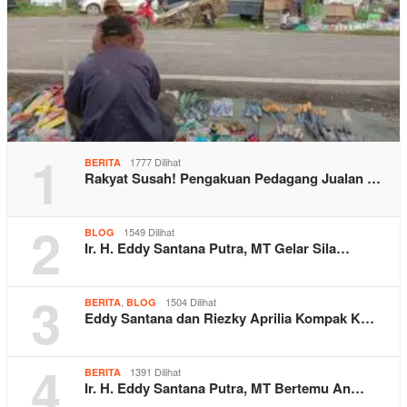
1
1777 Dilihat
BERITA
Rakyat Susah! Pengakuan Pedagang Jualan …
2
1549 Dilihat
BLOG
Ir. H. Eddy Santana Putra, MT Gelar Sila…
3
,
1504 Dilihat
BERITA
BLOG
Eddy Santana dan Riezky Aprilia Kompak K…
4
1391 Dilihat
BERITA
Ir. H. Eddy Santana Putra, MT Bertemu An…