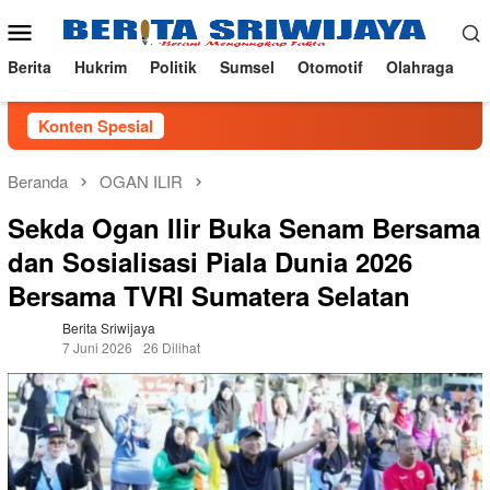
Loncat
Menu
ke
Mobile
konten
Berita
Hukrim
Politik
Sumsel
Otomotif
Olahraga
Konten Spesial
Beranda
OGAN ILIR
Sekda Ogan Ilir Buka Senam Bersama
dan Sosialisasi Piala Dunia 2026
Bersama TVRI Sumatera Selatan
Berita Sriwijaya
7 Juni 2026
26 Dilihat