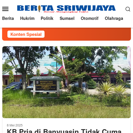
Loncat
Menu
ke
Mobile
konten
Berita
Hukrim
Politik
Sumsel
Otomotif
Olahraga
Konten Spesial
8 Mei 2025
KB Pria di Banyuasin Tidak Cuma