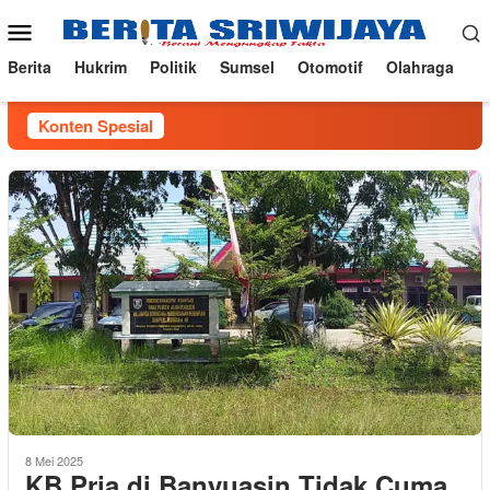
Loncat
Menu
ke
Mobile
konten
Berita
Hukrim
Politik
Sumsel
Otomotif
Olahraga
Konten Spesial
8 Mei 2025
KB Pria di Banyuasin Tidak Cuma