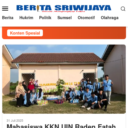
Loncat
Menu
ke
Mobile
konten
Berita
Hukrim
Politik
Sumsel
Otomotif
Olahraga
Konten Spesial
31 Juli 2025
Mahasiswa KKN UIN Raden Fatah