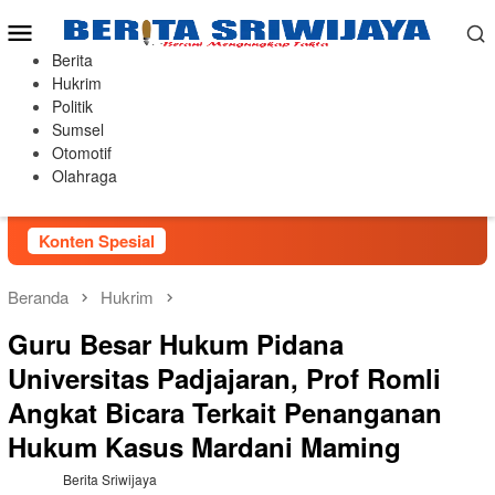
Loncat
Menu
ke
Mobile
konten
Berita
Hukrim
Politik
Sumsel
Otomotif
Olahraga
Konten Spesial
Beranda
Hukrim
Guru Besar Hukum Pidana
Universitas Padjajaran, Prof Romli
Angkat Bicara Terkait Penanganan
Hukum Kasus Mardani Maming
Berita Sriwijaya