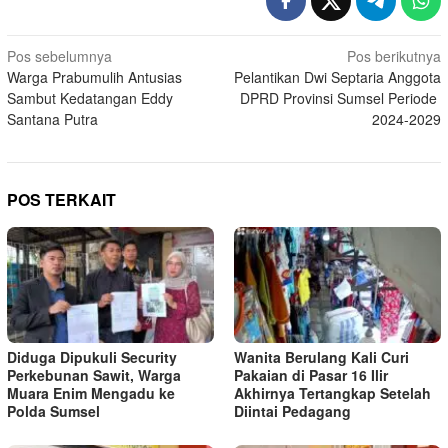
Navigasi
Pos sebelumnya
Pos berikutnya
Warga Prabumulih Antusias
Pelantikan Dwi Septaria Anggota
pos
Sambut Kedatangan Eddy
DPRD Provinsi Sumsel Periode
Santana Putra
2024-2029
POS TERKAIT
Diduga Dipukuli Security
Wanita Berulang Kali Curi
Perkebunan Sawit, Warga
Pakaian di Pasar 16 Ilir
Muara Enim Mengadu ke
Akhirnya Tertangkap Setelah
Polda Sumsel
Diintai Pedagang