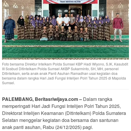
Foto bersama Direktur Intelkam Polda Sumsel KBP Hadi Wiyono, S.IK, Kasubdit
III Sosbud Ditintelkam Polda Sumsel AKBP Sukarminto, SH, MH, personel
Ditintelkam, serta anak-anak Panti Asuhan Ramadhan usai kegiatan doa
bersama dalam rangka Hari Jadi Fungsi Intelijen Polri Tahun 2025 di Mapolda
Sumsel.
PALEMBANG, Beritasriwijaya.com –
Dalam rangka
memperingati Hari Jadi Fungsi Intelijen Polri Tahun 2025,
Direktorat Intelijen Keamanan (Ditintelkam) Polda Sumatera
Selatan menggelar kegiatan doa bersama dan santunan
anak panti asuhan, Rabu (24/12/2025) pagi.