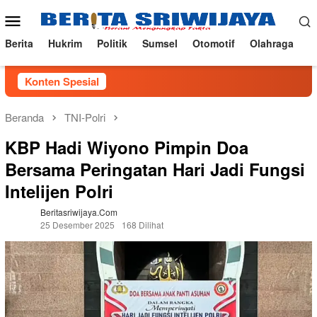
Loncat
Menu
ke
Mobile
konten
Berita
Hukrim
Politik
Sumsel
Otomotif
Olahraga
Konten Spesial
Beranda
TNI-Polri
KBP Hadi Wiyono Pimpin Doa
Bersama Peringatan Hari Jadi Fungsi
Intelijen Polri
Beritasriwijaya.com
25 Desember 2025
168 Dilihat