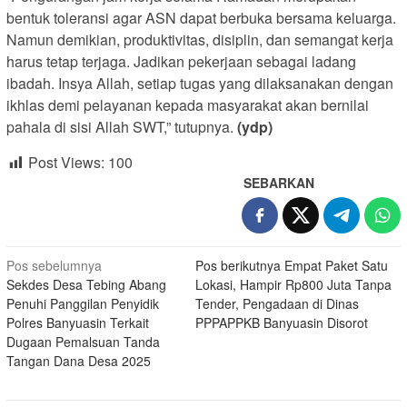
bentuk toleransi agar ASN dapat berbuka bersama keluarga.
Namun demikian, produktivitas, disiplin, dan semangat kerja
harus tetap terjaga. Jadikan pekerjaan sebagai ladang
ibadah. Insya Allah, setiap tugas yang dilaksanakan dengan
ikhlas demi pelayanan kepada masyarakat akan bernilai
pahala di sisi Allah SWT,” tutupnya.
(ydp)
Post Views:
100
SEBARKAN
Navigasi
Pos sebelumnya
Pos berikutnya
Empat Paket Satu
Sekdes Desa Tebing Abang
Lokasi, Hampir Rp800 Juta Tanpa
pos
Penuhi Panggilan Penyidik
Tender, Pengadaan di Dinas
Polres Banyuasin Terkait
PPPAPPKB Banyuasin Disorot
Dugaan Pemalsuan Tanda
Tangan Dana Desa 2025