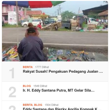
1
1777 Dilihat
BERITA
Rakyat Susah! Pengakuan Pedagang Jualan …
2
1549 Dilihat
BLOG
Ir. H. Eddy Santana Putra, MT Gelar Sila…
,
1504 Dilihat
BERITA
BLOG
Eddy Santana dan Riezky Aprilia Kompak K…