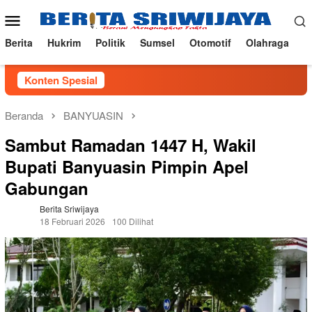
Loncat
Menu
ke
Mobile
konten
Berita
Hukrim
Politik
Sumsel
Otomotif
Olahraga
Konten Spesial
Beranda
BANYUASIN
Sambut Ramadan 1447 H, Wakil
Bupati Banyuasin Pimpin Apel
Gabungan
Berita Sriwijaya
18 Februari 2026
100 Dilihat