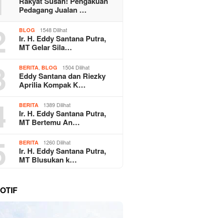
1
Rakyat Susah! Pengakuan
Pedagang Jualan …
2
1548 Dilihat
BLOG
Ir. H. Eddy Santana Putra,
MT Gelar Sila…
3
,
1504 Dilihat
BERITA
BLOG
Eddy Santana dan Riezky
Aprilia Kompak K…
4
1389 Dilihat
BERITA
Ir. H. Eddy Santana Putra,
MT Bertemu An…
5
1260 Dilihat
BERITA
Ir. H. Eddy Santana Putra,
MT Blusukan k…
OTIF