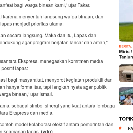
nfaat bagi warga binaan kami,” ujar Fakar.
ial karena menyentuh langsung warga binaan, dan
apas menjadi prioritas utama:
aan secara langsung. Maka dari itu, Lapas dan
endukung agar program berjalan lancar dan aman,”
,
BERITA
Miris 
Tanju
usantara Ekspress, menegaskan komitmen media
ositif lapas:
asi bagi masyarakat, menyorot kegiatan produktif dan
kan hanya formalitas, tapi langkah nyata agar publik
arga binaan,” ujar Ismail.
sama, sebagai simbol sinergi yang kuat antara lembaga
ara Ekspress dan media.
TOPI
contoh model kolaborasi efektif antara pemerintah dan
P
n keamanan lapas.
(ydp)