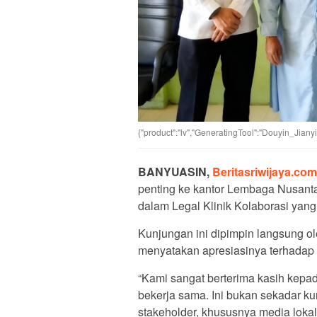
{"product":"lv","GeneratingTool":"Douyin_Jian
BANYUASIN,
Beritasriwijaya.com
penting ke kantor Lembaga Nusanta
dalam Legal Klinik Kolaborasi yang 
Kunjungan ini dipimpin langsung 
menyatakan apresiasinya terhadap
“Kami sangat berterima kasih kep
bekerja sama. Ini bukan sekadar ku
stakeholder, khususnya media lok