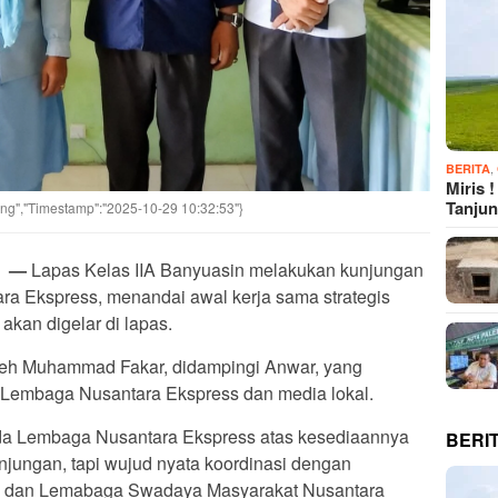
,
BERITA
Miris 
Tanju
ying","Timestamp":"2025-10-29 10:32:53"}
—
Lapas Kelas IIA Banyuasin melakukan kunjungan
ra Ekspress, menandai awal kerja sama strategis
akan digelar di lapas.
oleh Muhammad Fakar, didampingi Anwar, yang
 Lembaga Nusantara Ekspress dan media lokal.
ada Lembaga Nusantara Ekspress atas kesediaannya
BERI
njungan, tapi wujud nyata koordinasi dengan
al dan Lemabaga Swadaya Masyarakat Nusantara