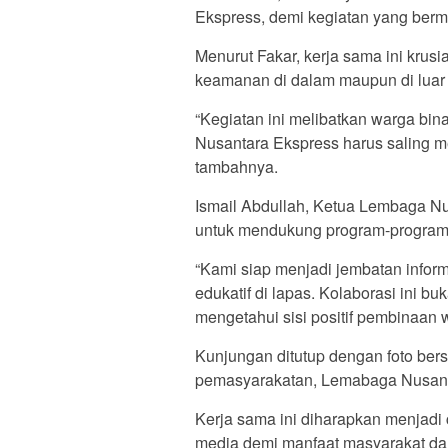
Ekspress, demi kegiatan yang berma
Menurut Fakar, kerja sama ini krus
keamanan di dalam maupun di luar l
“Kegiatan ini melibatkan warga bin
Nusantara Ekspress harus saling m
tambahnya.
Ismail Abdullah, Ketua Lembaga N
untuk mendukung program-program p
“Kami siap menjadi jembatan inform
edukatif di lapas. Kolaborasi ini bu
mengetahui sisi positif pembinaan w
Kunjungan ditutup dengan foto ber
pemasyarakatan, Lemabaga Nusant
Kerja sama ini diharapkan menjadi 
media demi manfaat masyarakat da