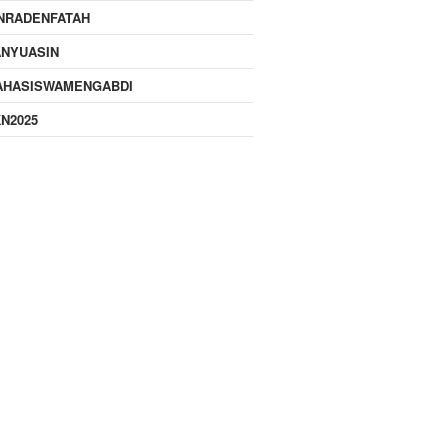
NRADENFATAH
ANYUASIN
AHASISWAMENGABDI
N2025