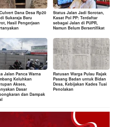
Culvert Dana Desa Rp20
Status Jalan Jadi Sorotan,
 di Sukaraja Baru
Kasat Pol PP: Terdaftar
rot, Hasil Pengerjaan
sebagai Jalan di PUPR,
rtanyakan
Namun Belum Bersertifikat
a Jalan Panca Warna
Ratusan Warga Pulau Rajak
mbang Keluhkan
Pasang Badan untuk Bidan
tupan Akses,
Desa, Kebijakan Kades Tuai
anyakan Dasar
Penolakan
bongkaran dan Dampak
al