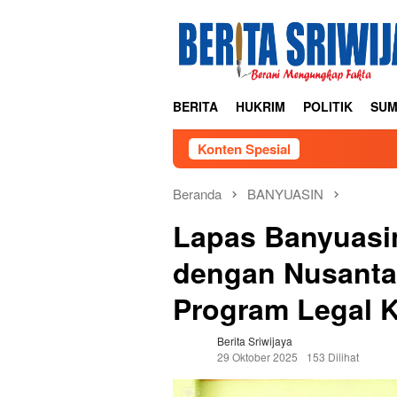
Loncat
ke
konten
BERITA
HUKRIM
POLITIK
SUM
Konten Spesial
Beranda
BANYUASIN
Lapas Banyuasin
dengan Nusanta
Program Legal K
Berita Sriwijaya
29 Oktober 2025
153 Dilihat