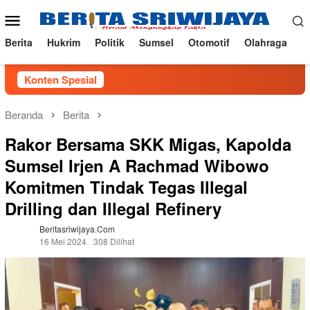
Loncat
Menu
ke
Mobile
konten
Berita
Hukrim
Politik
Sumsel
Otomotif
Olahraga
Konten Spesial
Beranda
Berita
Rakor Bersama SKK Migas, Kapolda
Sumsel Irjen A Rachmad Wibowo
Komitmen Tindak Tegas Illegal
Drilling dan Illegal Refinery
Beritasriwijaya.com
16 Mei 2024
308 Dilihat