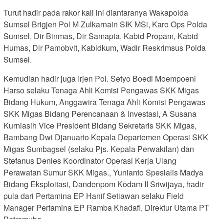
Turut hadir pada rakor kali ini diantaranya Wakapolda
Sumsel Brigjen Pol M Zulkarnain SIK MSi, Karo Ops Polda
Sumsel, Dir Binmas, Dir Samapta, Kabid Propam, Kabid
Humas, Dir Pamobvit, Kabidkum, Wadir Reskrimsus Polda
Sumsel.
Kemudian hadir juga Irjen Pol. Setyo Boedi Moempoeni
Harso selaku Tenaga Ahli Komisi Pengawas SKK Migas
Bidang Hukum, Anggawira Tenaga Ahli Komisi Pengawas
SKK Migas Bidang Perencanaan & Investasi, A Susana
Kurniasih Vice President Bidang Sekretaris SKK Migas,
Bambang Dwi Djanuarto Kepala Departemen Operasi SKK
Migas Sumbagsel (selaku Pjs. Kepala Perwakilan) dan
Stefanus Denies Koordinator Operasi Kerja Ulang
Perawatan Sumur SKK Migas., Yunianto Spesialis Madya
Bidang Eksploitasi, Dandenpom Kodam II Sriwijaya, hadir
pula dari Pertamina EP Hanif Setiawan selaku Field
Manager Pertamina EP Ramba Khadafi, Direktur Utama PT