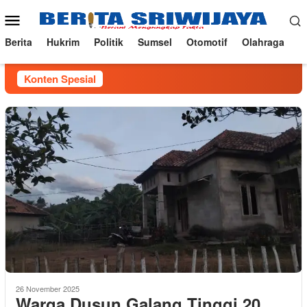
Loncat
Menu
ke
Mobile
konten
Berita
Hukrim
Politik
Sumsel
Otomotif
Olahraga
Konten Spesial
26 November 2025
Warga Dusun Galang Tinggi 20