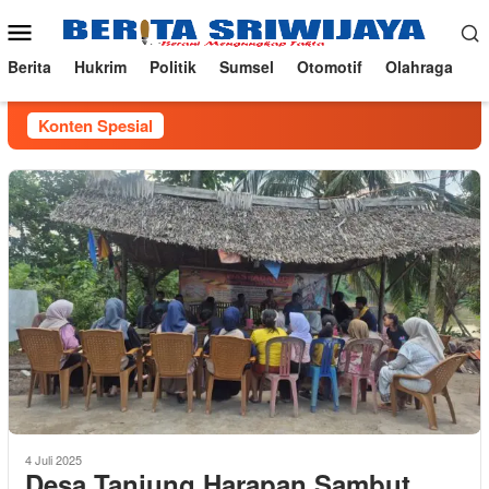
Loncat
Menu
ke
Mobile
konten
Berita
Hukrim
Politik
Sumsel
Otomotif
Olahraga
Konten Spesial
4 Juli 2025
Desa Tanjung Harapan Sambut