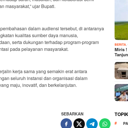
n masyarakat,” ujar Bupati.
di pembahasan dalam audiensi tersebut, di antaranya
ngkatan kualitas sumber daya manusia,
aan, serta dukungan terhadap program-program
,
BERITA
tasi pada pelayanan masyarakat.
Miris 
Tanju
erjalin kerja sama yang semakin erat antara
ngan seluruh instansi dan organisasi dalam
g maju, inovatif, dan berkelanjutan.
SEBARKAN
TOPI
P