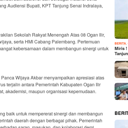
ang Audiensi Bupati, KPT Tanjung Senai Indralaya,
rwakilan Sekolah Rakyat Menengah Atas 08 Ogan Ilir,
iwijaya, serta HMI Cabang Palembang. Pertemuan
,
BERITA
Miris 
mangat kebersamaan dalam membangun sinergi untuk
Tanju
i Panca Wijaya Akbar menyampaikan apresiasi atas
us terjalin antara Pemerintah Kabupaten Ogan Ilir
t, akademisi, maupun organisasi kepemudaan.
BERI
ang baik untuk mempererat sinergi dan membangun
merintah daerah dengan berbagai pihak. Pemerintah
 terhadap saran, masukan, dan kolaborasi demi