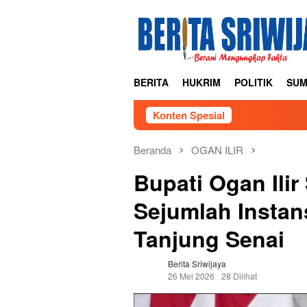
Loncat
ke
konten
BERITA
HUKRIM
POLITIK
SUM
Konten Spesial
Beranda
OGAN ILIR
Bupati Ogan Ili
Sejumlah Instan
Tanjung Senai
Berita Sriwijaya
26 Mei 2026
28 Dilihat