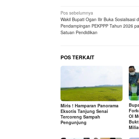
Navigasi
Pos sebelumnya
Wakil Bupati Ogan Ilir Buka Sosialisasi 
pos
Pendampingan PEKPPP Tahun 2026 p
Satuan Pendidikan
POS TERKAIT
Bupa
Miris ! Hamparan Panorama
Fork
Eksotis Tanjung Senai
OI M
Tercoreng Sampah
Bukt
Pengunjung
Milia