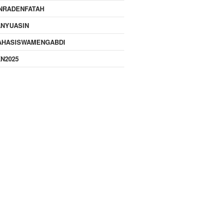
NRADENFATAH
ANYUASIN
AHASISWAMENGABDI
N2025