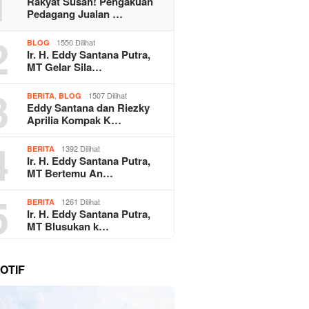
1
Rakyat Susah! Pengakuan
Pedagang Jualan …
2
1550 Dilihat
BLOG
Ir. H. Eddy Santana Putra,
MT Gelar Sila…
3
,
1507 Dilihat
BERITA
BLOG
Eddy Santana dan Riezky
Aprilia Kompak K…
4
1392 Dilihat
BERITA
Ir. H. Eddy Santana Putra,
MT Bertemu An…
5
1261 Dilihat
BERITA
Ir. H. Eddy Santana Putra,
MT Blusukan k…
OTIF