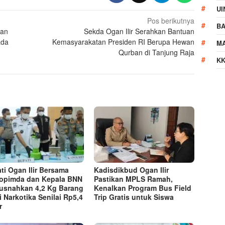
UI
Pos berikutnya
B
dan
Sekda Ogan Ilir Serahkan Bantuan
ada
Kemasyarakatan Presiden RI Berupa Hewan
M
Qurban di Tanjung Raja
KK
ti Ogan Ilir Bersama
Kadisdikbud Ogan Ilir
opimda dan Kepala BNN
Pastikan MPLS Ramah,
usnahkan 4,2 Kg Barang
Kenalkan Program Bus Field
i Narkotika Senilai Rp5,4
Trip Gratis untuk Siswa
r