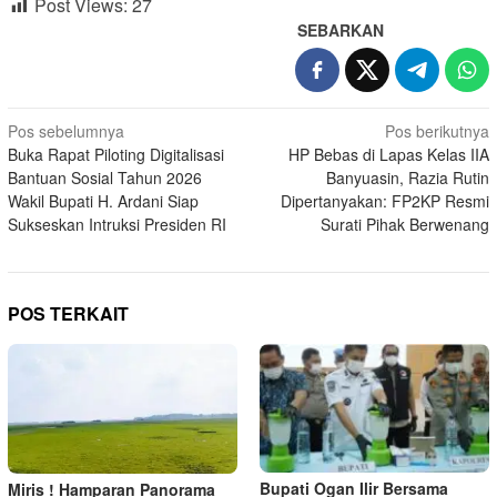
Post Views:
27
SEBARKAN
Navigasi
Pos sebelumnya
Pos berikutnya
Buka Rapat Piloting Digitalisasi
HP Bebas di Lapas Kelas IIA
pos
Bantuan Sosial Tahun 2026
Banyuasin, Razia Rutin
Wakil Bupati H. Ardani Siap
Dipertanyakan: FP2KP Resmi
Sukseskan Intruksi Presiden RI
Surati Pihak Berwenang
POS TERKAIT
Bupati Ogan Ilir Bersama
Miris ! Hamparan Panorama