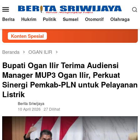
Loncat
Menu
ke
Mobile
konten
Berita
Hukrim
Politik
Sumsel
Otomotif
Olahraga
Konten Spesial
Beranda
OGAN ILIR
Bupati Ogan Ilir Terima Audiensi
Manager MUP3 Ogan Ilir, Perkuat
Sinergi Pemkab-PLN untuk Pelayanan
Listrik
Berita Sriwijaya
10 April 2026
27 Dilihat