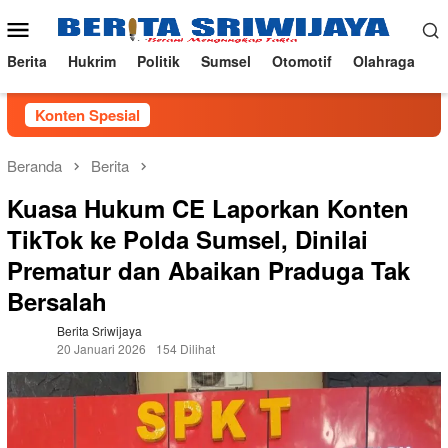
Loncat
Menu
ke
Mobile
konten
Berita
Hukrim
Politik
Sumsel
Otomotif
Olahraga
Konten Spesial
Beranda
Berita
Kuasa Hukum CE Laporkan Konten
TikTok ke Polda Sumsel, Dinilai
Prematur dan Abaikan Praduga Tak
Bersalah
Berita Sriwijaya
20 Januari 2026
154 Dilihat