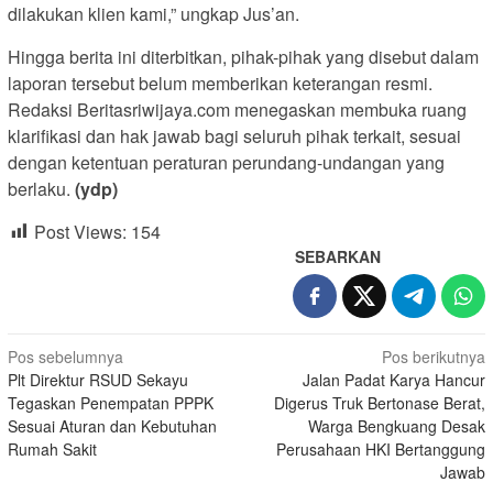
dilakukan klien kami,” ungkap Jus’an.
Hingga berita ini diterbitkan, pihak-pihak yang disebut dalam
laporan tersebut belum memberikan keterangan resmi.
Redaksi Beritasriwijaya.com menegaskan membuka ruang
klarifikasi dan hak jawab bagi seluruh pihak terkait, sesuai
dengan ketentuan peraturan perundang-undangan yang
berlaku.
(ydp)
Post Views:
154
SEBARKAN
Navigasi
Pos sebelumnya
Pos berikutnya
Plt Direktur RSUD Sekayu
Jalan Padat Karya Hancur
pos
Tegaskan Penempatan PPPK
Digerus Truk Bertonase Berat,
Sesuai Aturan dan Kebutuhan
Warga Bengkuang Desak
Rumah Sakit
Perusahaan HKI Bertanggung
Jawab