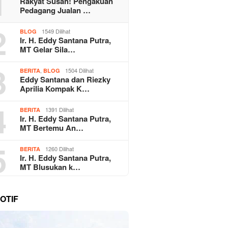
1
Rakyat Susah! Pengakuan
Pedagang Jualan …
2
1549 Dilihat
BLOG
Ir. H. Eddy Santana Putra,
MT Gelar Sila…
3
,
1504 Dilihat
BERITA
BLOG
Eddy Santana dan Riezky
Aprilia Kompak K…
4
1391 Dilihat
BERITA
Ir. H. Eddy Santana Putra,
MT Bertemu An…
5
1260 Dilihat
BERITA
Ir. H. Eddy Santana Putra,
MT Blusukan k…
OTIF