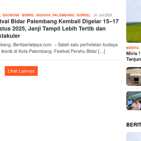
,
,
,
Redaksi
31 Juli 2025
A
EKONOMI - BISNIS - BUDAYA
PALEMBANG
SUMSEL
ival Bidar Palembang Kembali Digelar 15–17
tus 2025, Janji Tampil Lebih Tertib dan
takuler
bang, Beritasriwijaya.com – Salah satu perhelatan budaya
,
BERITA
g ikonik di Kota Palembang, Festival Perahu Bidar […]
Miris 
Tanju
Lihat Lainnya
BERI