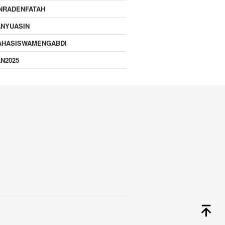
NRADENFATAH
ANYUASIN
AHASISWAMENGABDI
N2025