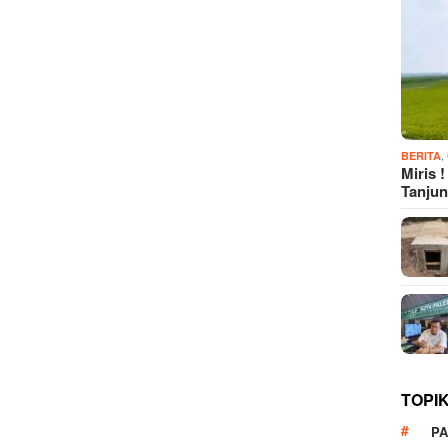
,
BERITA
Miris 
Tanju
TOPI
P