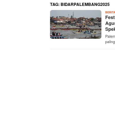
TAG:
BIDARPALEMBANG2025
BERIT
Fest
Agus
Spek
Palem
palin