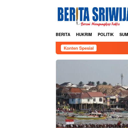
Loncat
ke
konten
BERITA
HUKRIM
POLITIK
SUM
Konten Spesial