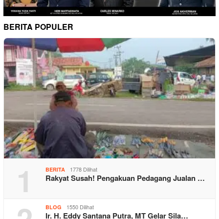
BERITA POPULER
1
1778 Dilihat
BERITA
Rakyat Susah! Pengakuan Pedagang Jualan …
2
1550 Dilihat
BLOG
Ir. H. Eddy Santana Putra, MT Gelar Sila…