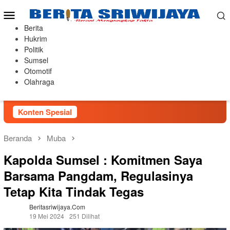
Loncat
Menu
ke
Mobile
konten
Berita
Hukrim
Politik
Sumsel
Otomotif
Olahraga
Konten Spesial
Beranda
Muba
Kapolda Sumsel : Komitmen Saya
Barsama Pangdam, Regulasinya
Tetap Kita Tindak Tegas
Beritasriwijaya.com
19 Mei 2024
251 Dilihat