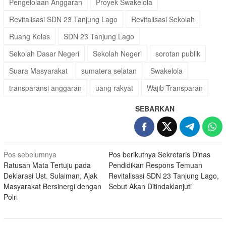
Pengelolaan Anggaran
Proyek Swakelola
Revitalisasi SDN 23 Tanjung Lago
Revitalisasi Sekolah
Ruang Kelas
SDN 23 Tanjung Lago
Sekolah Dasar Negeri
Sekolah Negeri
sorotan publik
Suara Masyarakat
sumatera selatan
Swakelola
transparansi anggaran
uang rakyat
Wajib Transparan
SEBARKAN
Navigasi
Pos sebelumnya
Pos berikutnya
Sekretaris Dinas
Ratusan Mata Tertuju pada
Pendidikan Respons Temuan
pos
Deklarasi Ust. Sulaiman, Ajak
Revitalisasi SDN 23 Tanjung Lago,
Masyarakat Bersinergi dengan
Sebut Akan Ditindaklanjuti
Polri