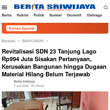
Loncat
Menu
ke
Mobile
konten
Berita
Hukrim
Politik
Sumsel
Otomotif
Olahraga
Konten Spesial
Beranda
BANYUASIN
Revitalisasi SDN 23 Tanjung Lago
Rp994 Juta Sisakan Pertanyaan,
Kerusakan Bangunan hingga Dugaan
Material Hilang Belum Terjawab
Berita Sriwijaya
2 Juli 2026
65 Dilihat