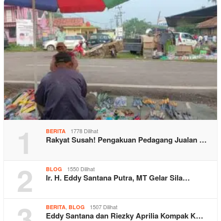
1
1778 Dilihat
BERITA
Rakyat Susah! Pengakuan Pedagang Jualan …
2
1550 Dilihat
BLOG
Ir. H. Eddy Santana Putra, MT Gelar Sila…
3
,
1507 Dilihat
BERITA
BLOG
Eddy Santana dan Riezky Aprilia Kompak K…